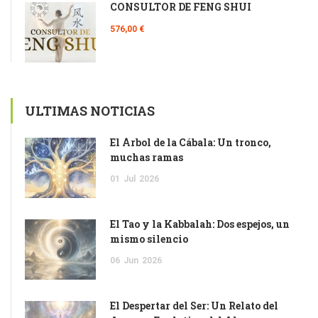
CONSULTOR DE FENG SHUI
576,00 €
ULTIMAS NOTICIAS
El Árbol de la Cábala: Un tronco,
muchas ramas
01
Jul
2026
El Tao y la Kabbalah: Dos espejos, un
mismo silencio
06
Jun
2026
El Despertar del Ser: Un Relato del