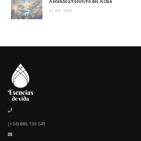
Ascenso Evolutivo del Alma
23
Abr
2026
(+34) 886 130 549