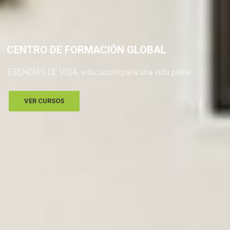
C
E
N
T
R
O
D
E
F
O
R
M
A
C
I
Ó
N
G
L
O
B
A
L
E
S
E
N
C
I
A
S
D
E
V
I
D
A
,
e
d
u
c
a
c
i
ó
n
p
a
r
a
u
n
a
v
i
d
a
p
l
e
n
a
VER CURSOS