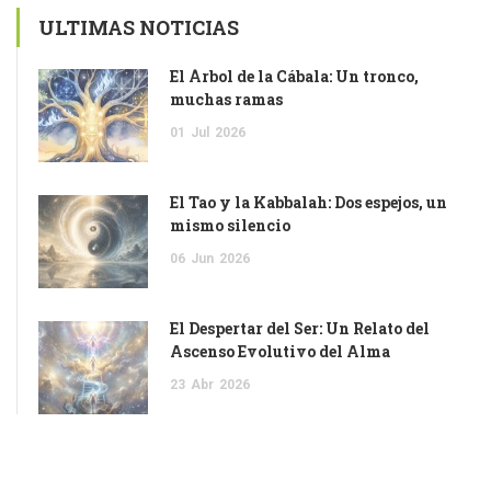
ULTIMAS NOTICIAS
El Árbol de la Cábala: Un tronco,
muchas ramas
01
Jul
2026
El Tao y la Kabbalah: Dos espejos, un
mismo silencio
06
Jun
2026
El Despertar del Ser: Un Relato del
Ascenso Evolutivo del Alma
23
Abr
2026