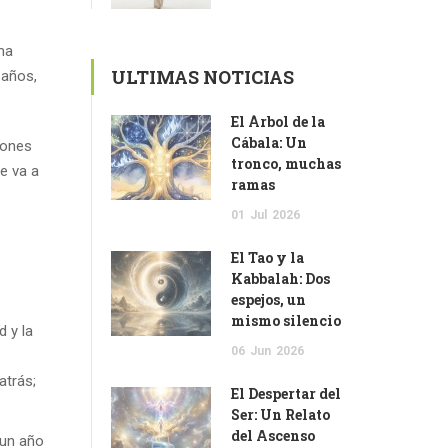
ma
ULTIMAS NOTICIAS
 años,
El Árbol de la
Cábala: Un
iones
tronco, muchas
te va a
ramas
01
Jul
2026
El Tao y la
Kabbalah: Dos
espejos, un
mismo silencio
d y la
06
Jun
2026
atrás;
El Despertar del
Ser: Un Relato
del Ascenso
 un año