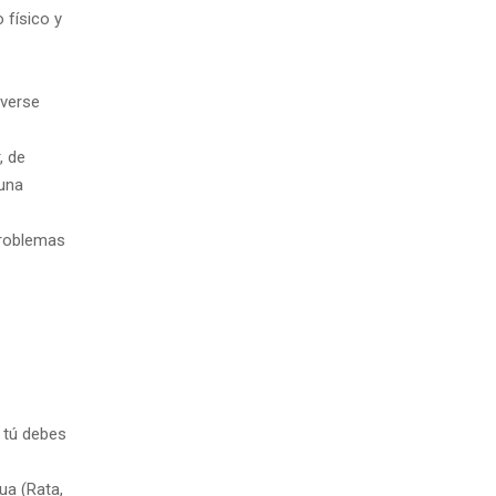
 físico y
lverse
, de
 una
Problemas
o tú debes
ua (Rata,