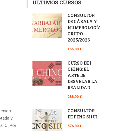
ÚLTIMOS CURSOS
CONSULTOR
DE CÁBALA Y
NUMEROLOGÍA
GRUPO
2025/2026
155,00 €
CURSO DE I
CHING: EL
ARTE DE
DESVELAR LA
REALIDAD
288,00 €
CONSULTOR
tenido
DE FENG SHUI
ptada y
a. C. Por
576,00 €