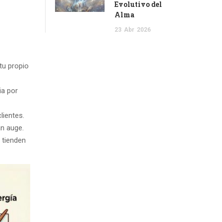
Evolutivo del
Alma
23
Abr
2026
tu propio
ia por
lientes.
an auge.
 tienden