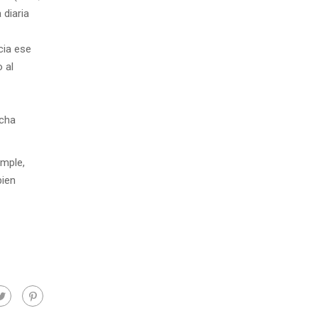
 diaria
cia ese
 al
ucha
emple,
bien