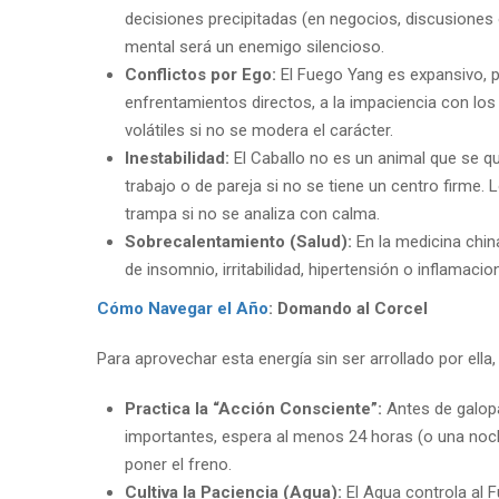
decisiones precipitadas (en negocios, discusiones 
mental será un enemigo silencioso.
Conflictos por Ego:
El Fuego Yang es expansivo, p
enfrentamientos directos, a la impaciencia con los
volátiles si no se modera el carácter.
Inestabilidad:
El Caballo no es un animal que se q
trabajo o de pareja si no se tiene un centro firme
trampa si no se analiza con calma.
Sobrecalentamiento (Salud):
En la medicina chin
de insomnio, irritabilidad, hipertensión o inflamac
Cómo Navegar el Año
: Domando al Corcel
Para aprovechar esta energía sin ser arrollado por ella,
Practica la “Acción Consciente”:
Antes de galopa
importantes, espera al menos 24 horas (o una noche
poner el freno.
Cultiva la Paciencia (Agua):
El Agua controla al 