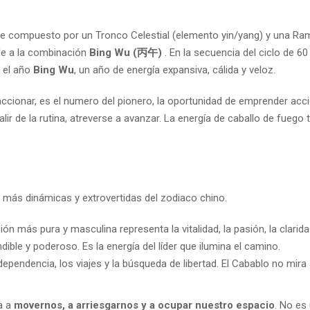
bre compuesto por un Tronco Celestial (elemento yin/yang) y una Ra
de a la combinación
Bing Wu (
丙午
)
. En la secuencia del ciclo de 60
á el año
Bing Wu
, un año de energía expansiva, cálida y veloz.
cionar, es el numero del pionero, la oportunidad de emprender acc
ir de la rutina, atreverse a avanzar. La energía de caballo de fuego 
 más dinámicas y extrovertidas del zodiaco chino.
ón más pura y masculina representa la vitalidad, la pasión, la clarida
ndible y poderoso. Es la energía del líder que ilumina el camino.
dependencia, los viajes y la búsqueda de libertad. El Cabablo no mira 
a a
movernos, a arriesgarnos y a ocupar nuestro espacio
. No es