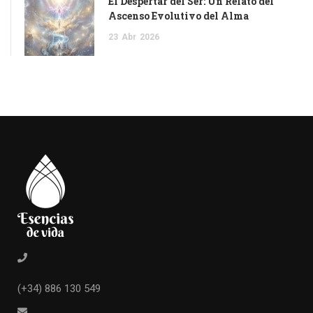
El Despertar del Ser: Un Relato del
Ascenso Evolutivo del Alma
23
Abr
2026
(+34) 886 130 549