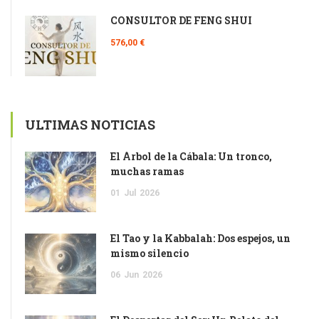
CONSULTOR DE FENG SHUI
576,00 €
ULTIMAS NOTICIAS
El Árbol de la Cábala: Un tronco,
muchas ramas
01
Jul
2026
El Tao y la Kabbalah: Dos espejos, un
mismo silencio
06
Jun
2026