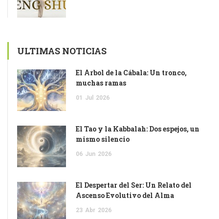
ULTIMAS NOTICIAS
El Árbol de la Cábala: Un tronco,
muchas ramas
01
Jul
2026
El Tao y la Kabbalah: Dos espejos, un
mismo silencio
06
Jun
2026
El Despertar del Ser: Un Relato del
Ascenso Evolutivo del Alma
23
Abr
2026