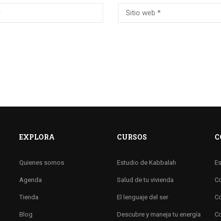
EXPLORA
CURSOS
C
Quienes somos
Estudio de Kabbalah
Es
Agenda
Salud de tu vivienda
Co
Tienda
El lenguaje del ser
Co
Blog
Descubre y maneja tu energía
Co