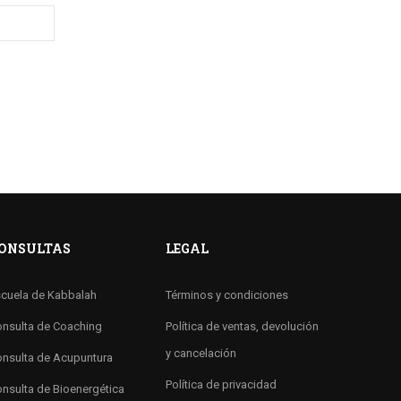
ONSULTAS
LEGAL
cuela de Kabbalah
Términos y condiciones
nsulta de Coaching
Política de ventas, devolución
y cancelación
nsulta de Acupuntura
Política de privacidad
nsulta de Bioenergética