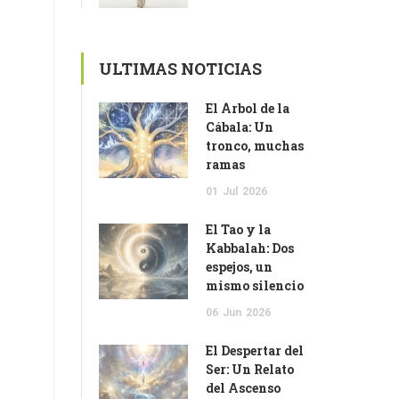
ULTIMAS NOTICIAS
El Árbol de la
Cábala: Un
tronco, muchas
ramas
01
Jul
2026
El Tao y la
Kabbalah: Dos
espejos, un
mismo silencio
06
Jun
2026
El Despertar del
Ser: Un Relato
del Ascenso