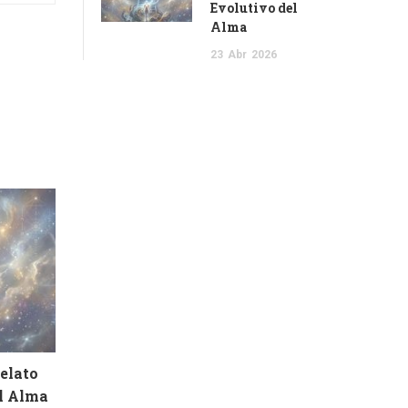
Evolutivo del
Alma
23
Abr
2026
Relato
el Alma