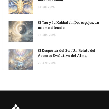
01
Jul
2026
El Tao y la Kabbalah: Dos espejos, un
mismo silencio
06
Jun
2026
El Despertar del Ser: Un Relato del
Ascenso Evolutivo del Alma
23
Abr
2026