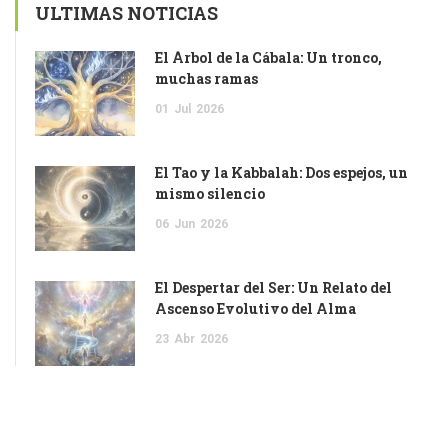
ULTIMAS NOTICIAS
El Árbol de la Cábala: Un tronco,
muchas ramas
01
Jul
2026
El Tao y la Kabbalah: Dos espejos, un
mismo silencio
06
Jun
2026
El Despertar del Ser: Un Relato del
Ascenso Evolutivo del Alma
23
Abr
2026