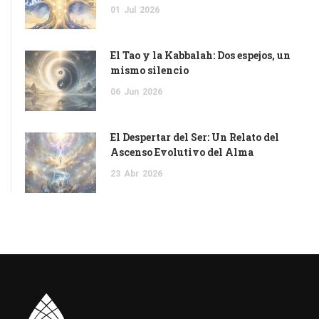
01
Jul
2026
El Tao y la Kabbalah: Dos espejos, un
mismo silencio
06
Jun
2026
El Despertar del Ser: Un Relato del
Ascenso Evolutivo del Alma
23
Abr
2026