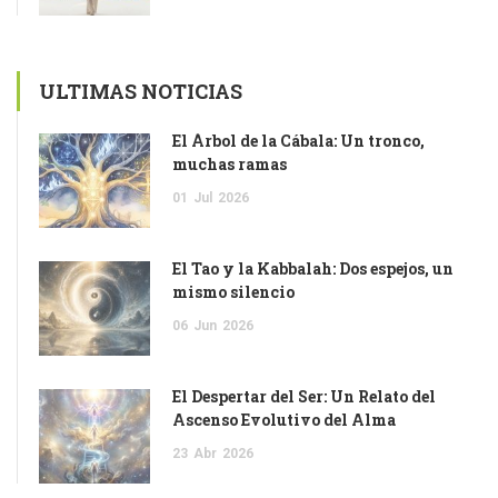
ULTIMAS NOTICIAS
El Árbol de la Cábala: Un tronco,
muchas ramas
01
Jul
2026
El Tao y la Kabbalah: Dos espejos, un
mismo silencio
06
Jun
2026
El Despertar del Ser: Un Relato del
Ascenso Evolutivo del Alma
23
Abr
2026