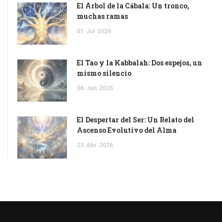
El Árbol de la Cábala: Un tronco,
muchas ramas
01
Jul
2026
El Tao y la Kabbalah: Dos espejos, un
mismo silencio
06
Jun
2026
El Despertar del Ser: Un Relato del
Ascenso Evolutivo del Alma
23
Abr
2026