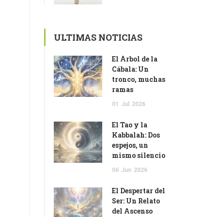
ULTIMAS NOTICIAS
El Árbol de la
Cábala: Un
tronco, muchas
ramas
01
Jul
2026
El Tao y la
Kabbalah: Dos
espejos, un
mismo silencio
06
Jun
2026
El Despertar del
Ser: Un Relato
del Ascenso