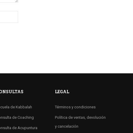
ONSULTAS
LEGAL
cuela de Kabbalah
Términos y condiciones
nsulta de Coaching
Política de ventas, devolución
y cancelación
nsulta de Acupuntura