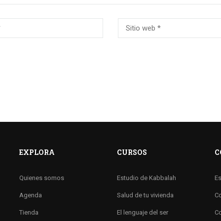
EXPLORA
CURSOS
C
Quienes somos
Estudio de Kabbalah
Es
Agenda
Salud de tu vivienda
Co
Tienda
El lenguaje del ser
Co