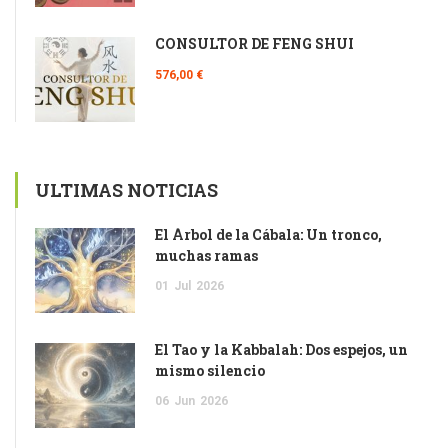
CONSULTOR DE FENG SHUI
576,00 €
ULTIMAS NOTICIAS
El Árbol de la Cábala: Un tronco,
muchas ramas
01
Jul
2026
El Tao y la Kabbalah: Dos espejos, un
mismo silencio
06
Jun
2026