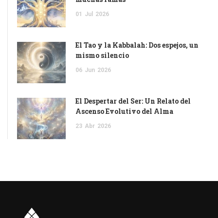
01
Jul
2026
El Tao y la Kabbalah: Dos espejos, un
mismo silencio
06
Jun
2026
El Despertar del Ser: Un Relato del
Ascenso Evolutivo del Alma
23
Abr
2026