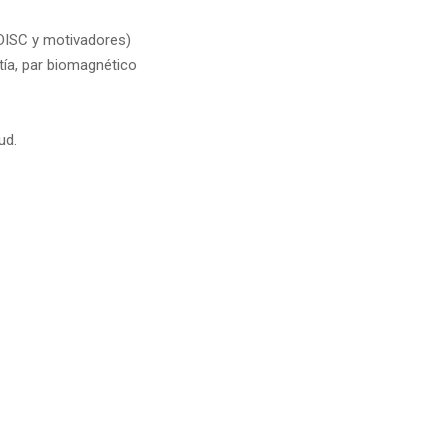
(DISC y motivadores)
tía, par biomagnético
ud.