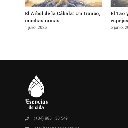
El Árbol de la Cábala: Un tronco,
El Tao 
muchas ramas
espejos
1 julio, 2026
6 junio, 
(+34) 886 130 549