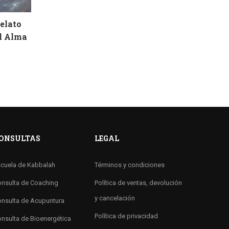
Relato
el Alma
ONSULTAS
LEGAL
cuela de Kabbalah
Términos y condiciones
nsulta de Coaching
Política de ventas, devolución
y cancelación
nsulta de Acupuntura
Política de privacidad
nsulta de Bioenergética