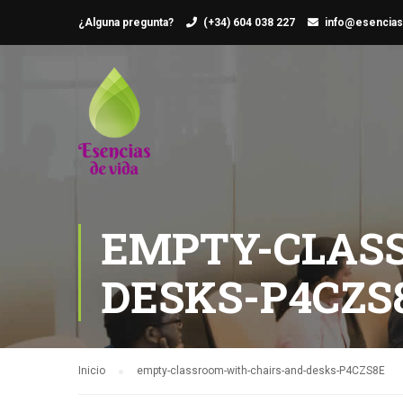
¿Alguna pregunta?
(+34) 604 038 227
info@esencias
EMPTY-CLAS
DESKS-P4CZS
Inicio
empty-classroom-with-chairs-and-desks-P4CZS8E