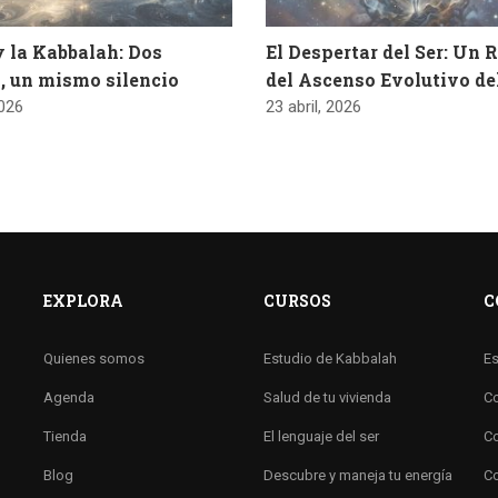
y la Kabbalah: Dos
El Despertar del Ser: Un 
, un mismo silencio
del Ascenso Evolutivo d
2026
23 abril, 2026
EXPLORA
CURSOS
C
Quienes somos
Estudio de Kabbalah
Es
Agenda
Salud de tu vivienda
Co
Tienda
El lenguaje del ser
Co
Blog
Descubre y maneja tu energía
Co