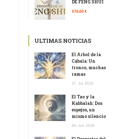
DE FENG SHUI
576,00 €
ULTIMAS NOTICIAS
El Árbol de la
Cábala: Un
tronco, muchas
ramas
01
Jul
2026
El Tao y la
Kabbalah: Dos
espejos, un
mismo silencio
06
Jun
2026
El Despertar del