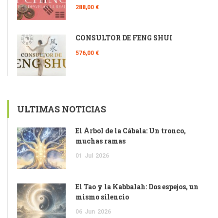
288,00 €
CONSULTOR DE FENG SHUI
576,00 €
ULTIMAS NOTICIAS
El Árbol de la Cábala: Un tronco,
muchas ramas
01
Jul
2026
El Tao y la Kabbalah: Dos espejos, un
mismo silencio
06
Jun
2026