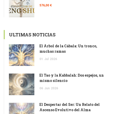
576,00 €
ULTIMAS NOTICIAS
El Árbol de la Cábala: Un tronco,
muchas ramas
01
Jul
2026
El Tao y la Kabbalah: Dos espejos, un
mismo silencio
06
Jun
2026
El Despertar del Ser: Un Relato del
Ascenso Evolutivo del Alma