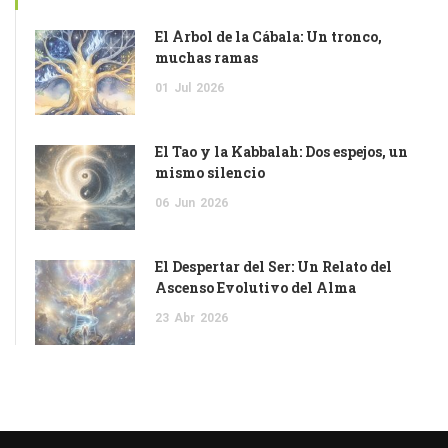
El Árbol de la Cábala: Un tronco,
muchas ramas
01
Jul
2026
El Tao y la Kabbalah: Dos espejos, un
mismo silencio
06
Jun
2026
El Despertar del Ser: Un Relato del
Ascenso Evolutivo del Alma
23
Abr
2026