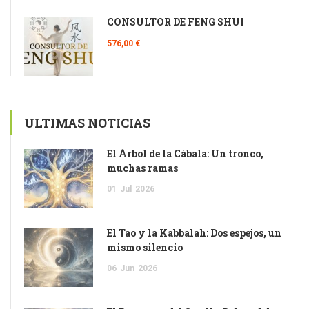
CONSULTOR DE FENG SHUI
576,00 €
ULTIMAS NOTICIAS
El Árbol de la Cábala: Un tronco,
muchas ramas
01
Jul
2026
El Tao y la Kabbalah: Dos espejos, un
mismo silencio
06
Jun
2026