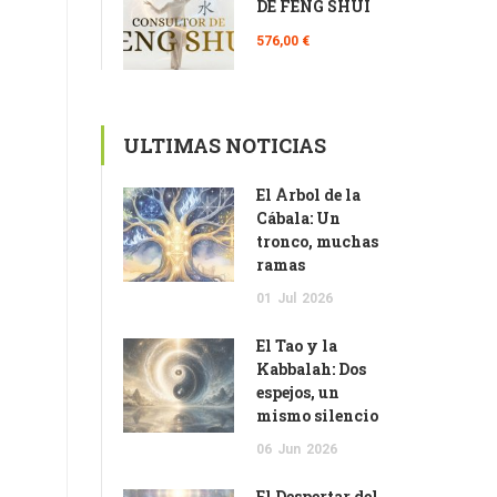
DE FENG SHUI
576,00 €
ULTIMAS NOTICIAS
El Árbol de la
Cábala: Un
tronco, muchas
ramas
01
Jul
2026
El Tao y la
Kabbalah: Dos
espejos, un
mismo silencio
06
Jun
2026
El Despertar del