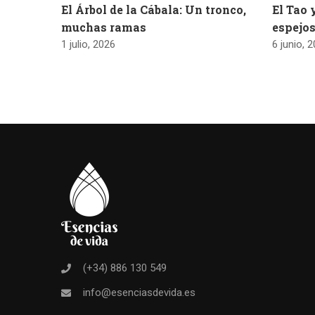
El Árbol de la Cábala: Un tronco,
El Tao 
muchas ramas
espejos
1 julio, 2026
6 junio, 
(+34) 886 130 549
info@esenciasdevida.es