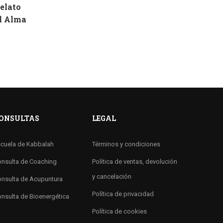
Relato
el Alma
ONSULTAS
LEGAL
cuela de Kabbalah
Términos y condiciones
nsulta de Coaching
Política de ventas, devolución
y cancelación
nsulta de Acupuntura
Política de privacidad
nsulta de Bioenergética
Política de cookies