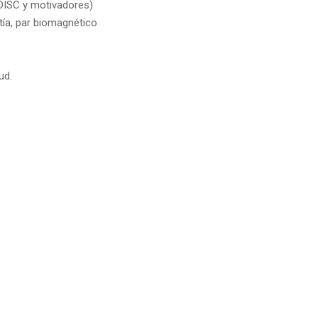
(DISC y motivadores)
tía, par biomagnético
ud.