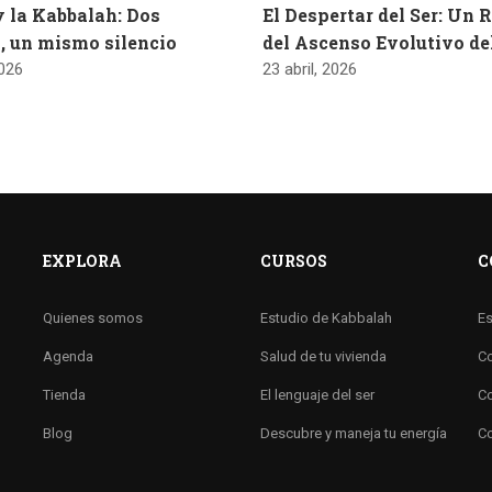
y la Kabbalah: Dos
El Despertar del Ser: Un 
, un mismo silencio
del Ascenso Evolutivo d
2026
23 abril, 2026
EXPLORA
CURSOS
C
Quienes somos
Estudio de Kabbalah
Es
Agenda
Salud de tu vivienda
Co
Tienda
El lenguaje del ser
Co
Blog
Descubre y maneja tu energía
Co