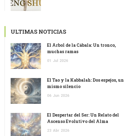
ULTIMAS NOTICIAS
El Árbol de la Cábala: Un tronco,
muchas ramas
01
Jul
2026
El Tao y la Kabbalah: Dos espejos, un
mismo silencio
06
Jun
2026
El Despertar del Ser: Un Relato del
Ascenso Evolutivo del Alma
23
Abr
2026