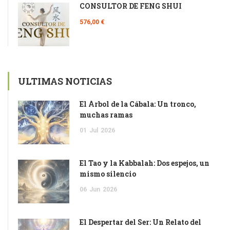
CONSULTOR DE FENG SHUI
576,00 €
ULTIMAS NOTICIAS
El Árbol de la Cábala: Un tronco,
muchas ramas
01
Jul
2026
El Tao y la Kabbalah: Dos espejos, un
mismo silencio
06
Jun
2026
El Despertar del Ser: Un Relato del