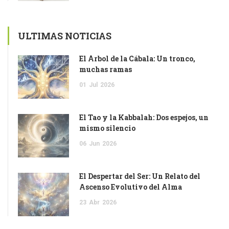
ULTIMAS NOTICIAS
El Árbol de la Cábala: Un tronco,
muchas ramas
01
Jul
2026
El Tao y la Kabbalah: Dos espejos, un
mismo silencio
06
Jun
2026
El Despertar del Ser: Un Relato del
Ascenso Evolutivo del Alma
23
Abr
2026