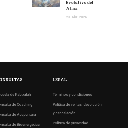
Evolutivo del
Alma
23
Abr
2026
ONSULTAS
LEGAL
cuela de Kabbalah
Términos y condiciones
nsulta de Coaching
Política de ventas, devolución
y cancelación
nsulta de Acupuntura
Política de privacidad
nsulta de Bioenergética