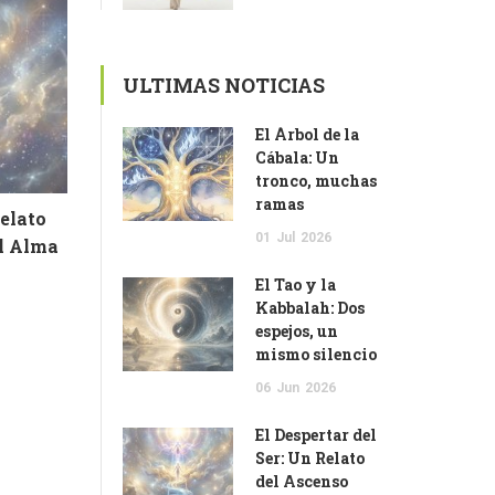
ULTIMAS NOTICIAS
El Árbol de la
Cábala: Un
tronco, muchas
ramas
Relato
01
Jul
2026
el Alma
El Tao y la
Kabbalah: Dos
espejos, un
mismo silencio
06
Jun
2026
El Despertar del
Ser: Un Relato
del Ascenso