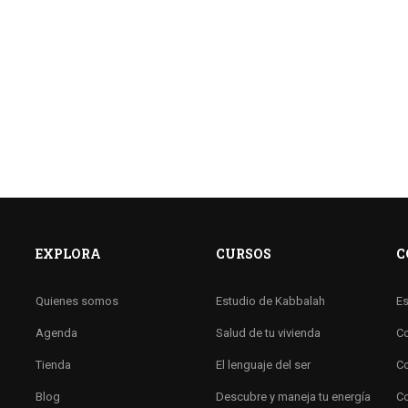
EXPLORA
CURSOS
C
Quienes somos
Estudio de Kabbalah
Es
Agenda
Salud de tu vivienda
Co
Tienda
El lenguaje del ser
Co
Blog
Descubre y maneja tu energía
Co