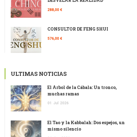
DESVELAR LA REALIDAD
288,00 €
CONSULTOR DE FENG SHUI
576,00 €
ULTIMAS NOTICIAS
El Árbol de la Cábala: Un tronco,
muchas ramas
01
Jul
2026
El Tao y la Kabbalah: Dos espejos, un
mismo silencio