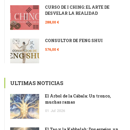
CURSO DE I CHING: EL ARTE DE
DESVELAR LA REALIDAD
288,00 €
CONSULTOR DE FENG SHUI
576,00 €
ULTIMAS NOTICIAS
El Árbol de la Cábala: Un tronco,
muchas ramas
01
Jul
2026
El Tao y la Kabbalah: Dos espejos, un