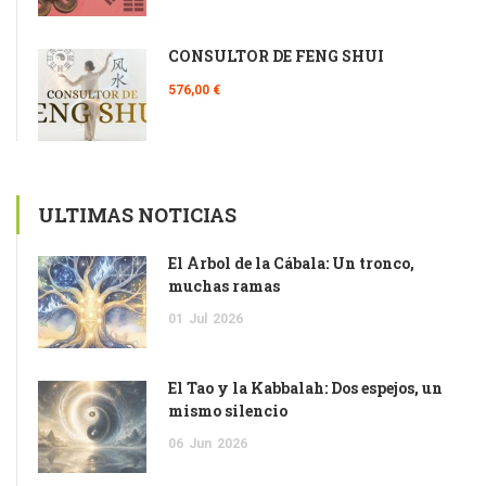
CONSULTOR DE FENG SHUI
576,00 €
ULTIMAS NOTICIAS
El Árbol de la Cábala: Un tronco,
muchas ramas
01
Jul
2026
El Tao y la Kabbalah: Dos espejos, un
mismo silencio
06
Jun
2026