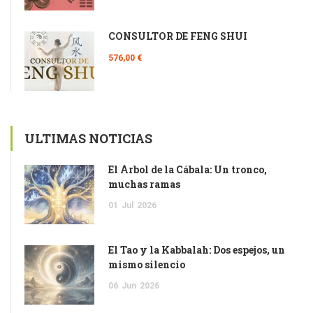
CONSULTOR DE FENG SHUI
576,00 €
ULTIMAS NOTICIAS
El Árbol de la Cábala: Un tronco,
muchas ramas
01
Jul
2026
El Tao y la Kabbalah: Dos espejos, un
mismo silencio
06
Jun
2026