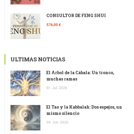
CONSULTOR DE FENG SHUI
576,00 €
ULTIMAS NOTICIAS
El Árbol de la Cábala: Un tronco,
muchas ramas
01
Jul
2026
El Tao y la Kabbalah: Dos espejos, un
mismo silencio
06
Jun
2026