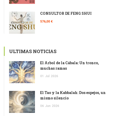
CONSULTOR DE FENG SHUI
576,00 €
ULTIMAS NOTICIAS
El Árbol de la Cábala: Un tronco,
muchas ramas
01
Jul
2026
El Tao y la Kabbalah: Dos espejos, un
mismo silencio
06
Jun
2026