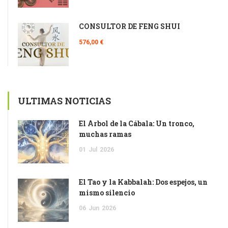
CONSULTOR DE FENG SHUI
576,00 €
ULTIMAS NOTICIAS
El Árbol de la Cábala: Un tronco,
muchas ramas
01
Jul
2026
El Tao y la Kabbalah: Dos espejos, un
mismo silencio
06
Jun
2026