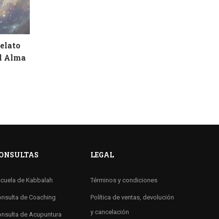
Relato
el Alma
ONSULTAS
LEGAL
cuela de Kabbalah
Términos y condiciones
nsulta de Coaching
Política de ventas, devolución
y cancelación
nsulta de Acupuntura