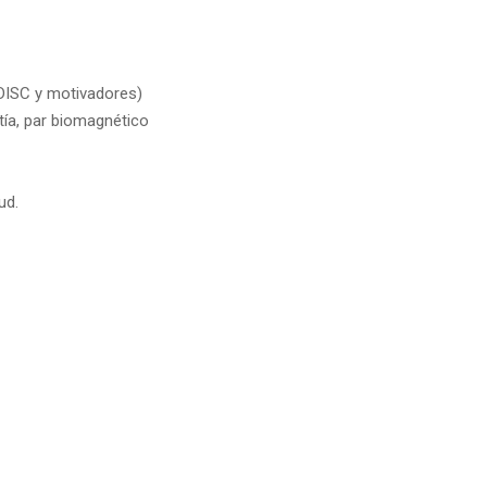
(DISC y motivadores)
tía, par biomagnético
ud.