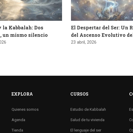
y la Kabbalah: Dos
El Despertar del Ser: Un 
, un mismo silencio
del Ascenso Evolutivo d
2026
23 abril, 2026
EXPLORA
CURSOS
C
Quienes somos
Estudio de Kabbalah
Es
Agenda
Salud de tu vivienda
Co
Tienda
El lenguaje del ser
Co