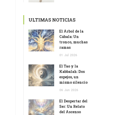
ULTIMAS NOTICIAS
El Árbol de la
Cábala: Un
tronco, muchas
ramas
01
Jul
2026
El Tao y la
Kabbalah: Dos
espejos, un
mismo silencio
06
Jun
2026
El Despertar del
Ser: Un Relato
del Ascenso