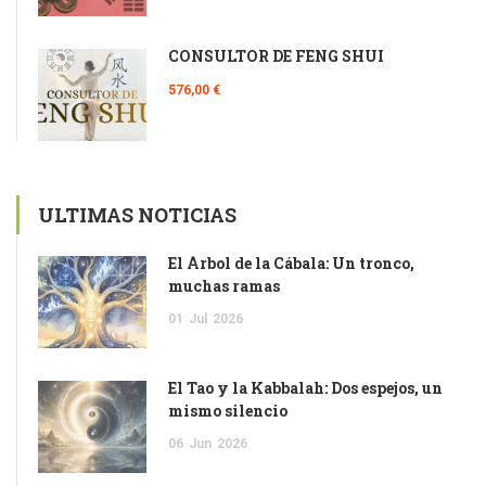
CONSULTOR DE FENG SHUI
576,00 €
ULTIMAS NOTICIAS
El Árbol de la Cábala: Un tronco,
muchas ramas
01
Jul
2026
El Tao y la Kabbalah: Dos espejos, un
mismo silencio
06
Jun
2026