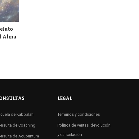
Relato
el Alma
ONSULTAS
LEGAL
cuela de Kabbalah
Términos y condiciones
nsulta de Coaching
Política de ventas, devolución
y cancelación
nsulta de Acupuntura