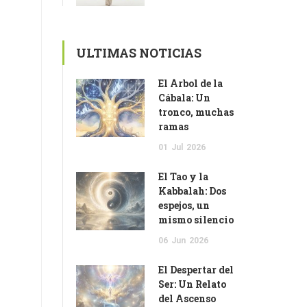
ULTIMAS NOTICIAS
El Árbol de la
Cábala: Un
tronco, muchas
ramas
01
Jul
2026
El Tao y la
Kabbalah: Dos
espejos, un
mismo silencio
06
Jun
2026
El Despertar del
Ser: Un Relato
del Ascenso