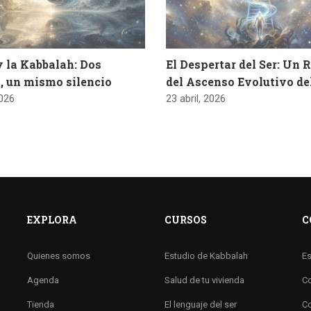
y la Kabbalah: Dos
El Despertar del Ser: Un 
, un mismo silencio
del Ascenso Evolutivo d
2026
23 abril, 2026
EXPLORA
CURSOS
C
Quienes somos
Estudio de Kabbalah
Es
Agenda
Salud de tu vivienda
Co
Tienda
El lenguaje del ser
Co