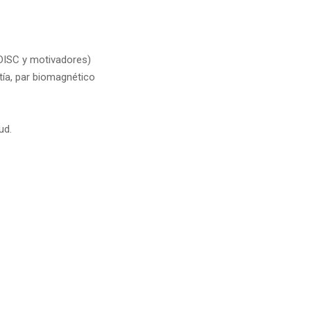
(DISC y motivadores)
tía, par biomagnético
ud.