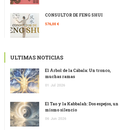
CONSULTOR DE FENG SHUI
576,00 €
ULTIMAS NOTICIAS
El Árbol de la Cábala: Un tronco,
muchas ramas
01
Jul
2026
El Tao y la Kabbalah: Dos espejos, un
mismo silencio
06
Jun
2026