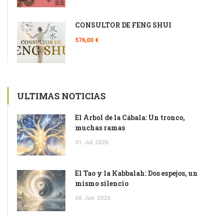
CONSULTOR DE FENG SHUI
576,00 €
ULTIMAS NOTICIAS
El Árbol de la Cábala: Un tronco,
muchas ramas
01
Jul
2026
El Tao y la Kabbalah: Dos espejos, un
mismo silencio
06
Jun
2026