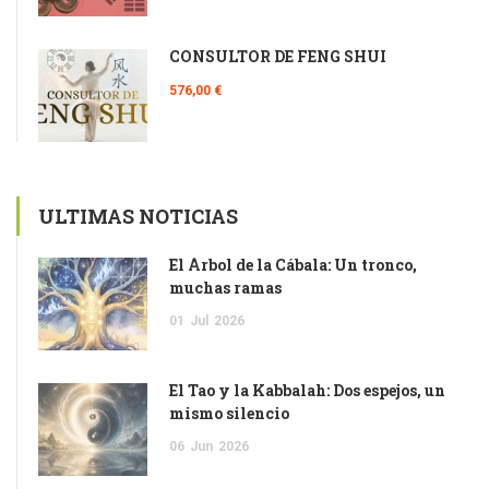
CONSULTOR DE FENG SHUI
576,00 €
ULTIMAS NOTICIAS
El Árbol de la Cábala: Un tronco,
muchas ramas
01
Jul
2026
El Tao y la Kabbalah: Dos espejos, un
mismo silencio
06
Jun
2026