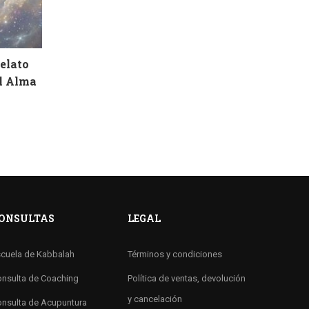
Relato
el Alma
ONSULTAS
LEGAL
cuela de Kabbalah
Términos y condiciones
nsulta de Coaching
Política de ventas, devolución
y cancelación
nsulta de Acupuntura