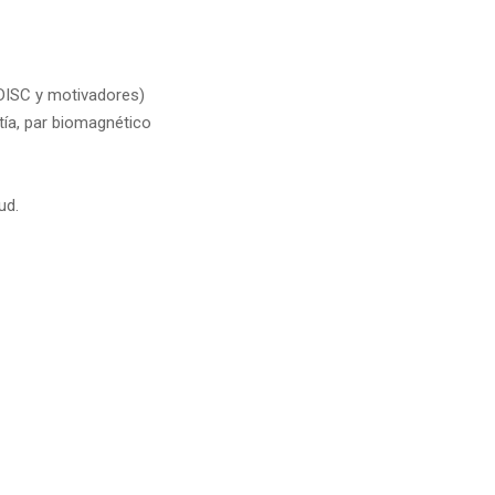
(DISC y motivadores)
tía, par biomagnético
ud.