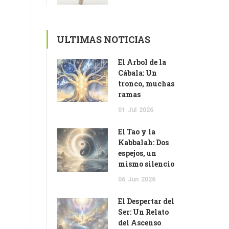
ULTIMAS NOTICIAS
El Árbol de la
Cábala: Un
tronco, muchas
ramas
01
Jul
2026
El Tao y la
Kabbalah: Dos
espejos, un
mismo silencio
06
Jun
2026
El Despertar del
Ser: Un Relato
del Ascenso