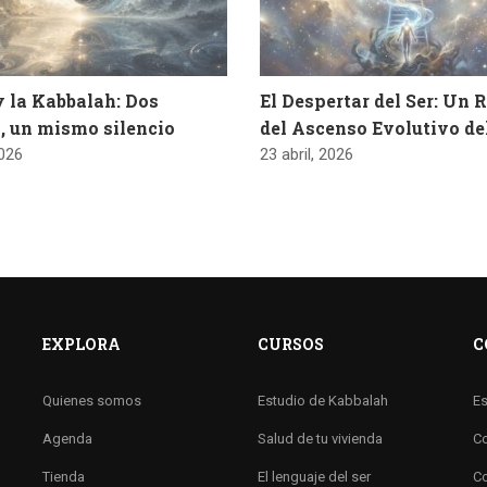
y la Kabbalah: Dos
El Despertar del Ser: Un 
, un mismo silencio
del Ascenso Evolutivo d
2026
23 abril, 2026
EXPLORA
CURSOS
C
Quienes somos
Estudio de Kabbalah
Es
Agenda
Salud de tu vivienda
Co
Tienda
El lenguaje del ser
Co