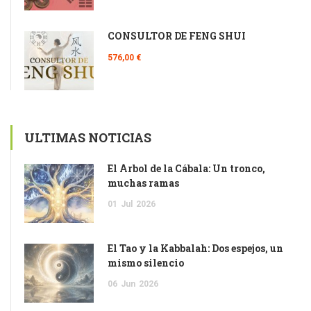
CONSULTOR DE FENG SHUI
576,00 €
ULTIMAS NOTICIAS
El Árbol de la Cábala: Un tronco,
muchas ramas
01
Jul
2026
El Tao y la Kabbalah: Dos espejos, un
mismo silencio
06
Jun
2026