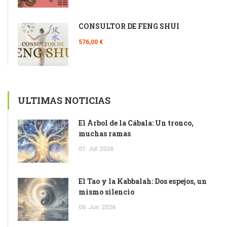
CONSULTOR DE FENG SHUI
576,00 €
ULTIMAS NOTICIAS
El Árbol de la Cábala: Un tronco,
muchas ramas
01
Jul
2026
El Tao y la Kabbalah: Dos espejos, un
mismo silencio
06
Jun
2026