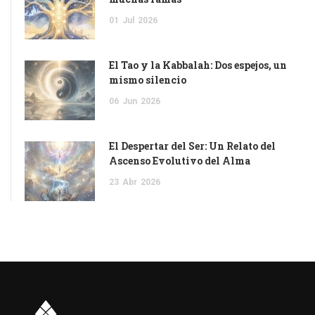
01
Jul
2026
El Tao y la Kabbalah: Dos espejos, un
mismo silencio
06
Jun
2026
El Despertar del Ser: Un Relato del
Ascenso Evolutivo del Alma
23
Abr
2026