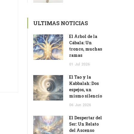
ULTIMAS NOTICIAS
El Árbol de la
Cábala: Un
tronco, muchas
ramas
01
Jul
2026
El Tao y la
Kabbalah: Dos
espejos, un
mismo silencio
06
Jun
2026
El Despertar del
Ser: Un Relato
del Ascenso