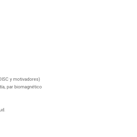
(DISC y motivadores)
tía, par biomagnético
ud.