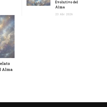
Evolutivo del
Alma
23
Abr
2026
Relato
el Alma