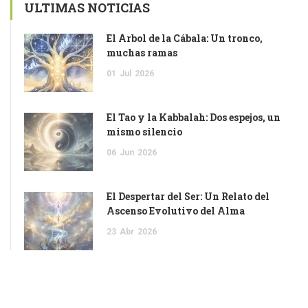
ULTIMAS NOTICIAS
El Árbol de la Cábala: Un tronco,
muchas ramas
01
Jul
2026
El Tao y la Kabbalah: Dos espejos, un
mismo silencio
06
Jun
2026
El Despertar del Ser: Un Relato del
Ascenso Evolutivo del Alma
23
Abr
2026