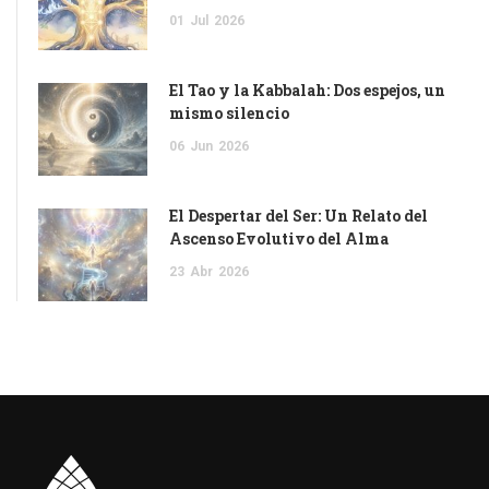
01
Jul
2026
El Tao y la Kabbalah: Dos espejos, un
mismo silencio
06
Jun
2026
El Despertar del Ser: Un Relato del
Ascenso Evolutivo del Alma
23
Abr
2026