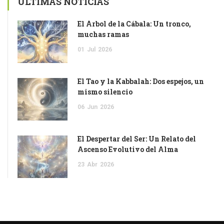
ULTIMAS NOTICIAS
El Árbol de la Cábala: Un tronco,
muchas ramas
01
Jul
2026
El Tao y la Kabbalah: Dos espejos, un
mismo silencio
06
Jun
2026
El Despertar del Ser: Un Relato del
Ascenso Evolutivo del Alma
23
Abr
2026