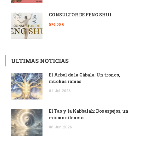
CONSULTOR DE FENG SHUI
576,00 €
ULTIMAS NOTICIAS
El Árbol de la Cábala: Un tronco,
muchas ramas
01
Jul
2026
El Tao y la Kabbalah: Dos espejos, un
mismo silencio
06
Jun
2026