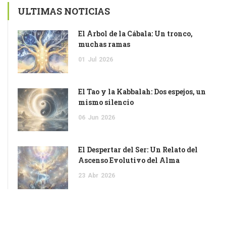
ULTIMAS NOTICIAS
El Árbol de la Cábala: Un tronco,
muchas ramas
01
Jul
2026
El Tao y la Kabbalah: Dos espejos, un
mismo silencio
06
Jun
2026
El Despertar del Ser: Un Relato del
Ascenso Evolutivo del Alma
23
Abr
2026