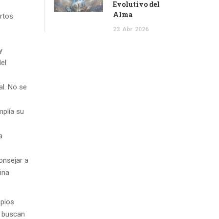
Evolutivo del
Alma
ertos
23
Abr
2026
y
el
al. No se
mplía su
a
onsejar a
ina
ipios
e buscan