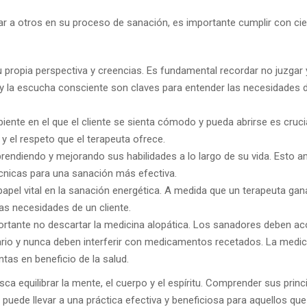
ar a otros en su proceso de sanación, es importante cumplir con ci
u propia perspectiva y creencias. Es fundamental recordar no juzgar 
n y la escucha consciente son claves para entender las necesidades d
biente en el que el cliente se sienta cómodo y pueda abrirse es cruci
 y el respeto que el terapeuta ofrece.
rendiendo y mejorando sus habilidades a lo largo de su vida. Esto a
écnicas para una sanación más efectiva.
papel vital en la sanación energética. A medida que un terapeuta gan
las necesidades de un cliente.
ortante no descartar la medicina alopática. Los sanadores deben ac
ario y nunca deben interferir con medicamentos recetados. La medic
ntas en beneficio de la salud.
a equilibrar la mente, el cuerpo y el espíritu. Comprender sus princ
puede llevar a una práctica efectiva y beneficiosa para aquellos qu