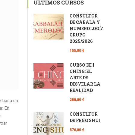
ÚLTIMOS CURSOS
CONSULTOR
DE CÁBALA Y
NUMEROLOGÍA
GRUPO
2025/2026
155,00 €
CURSO DE I
CHING: EL
ARTE DE
DESVELAR LA
REALIDAD
288,00 €
Se basa en
r. En
CONSULTOR
o
DE FENG SHUI
trar
576,00 €