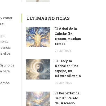
ULTIMAS NOTICIAS
 y entrar
 el
El Árbol de la
Cábala: Un
tura
tronco, muchas
monía.
ramas
sencial
01
Jul
2026
e ellos,
El Tao y la
 Si uno de
Kabbalah: Dos
espejos, un
ia para
mismo silencio
debemos
06
Jun
2026
El Despertar del
Ser: Un Relato
del Ascenso