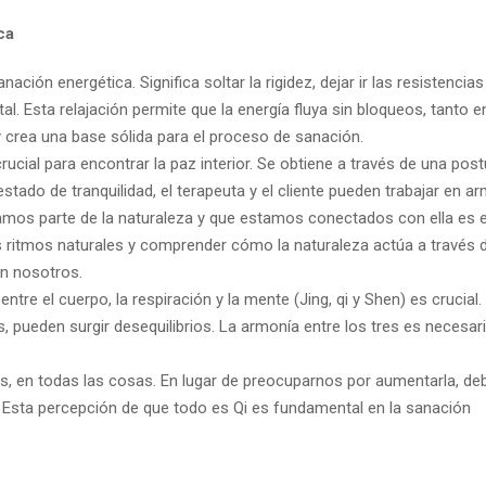
ca
anación energética. Significa soltar la rigidez, dejar ir las resistencias
l. Esta relajación permite que la energía fluya sin bloqueos, tanto en
y crea una base sólida para el proceso de sanación.
 crucial para encontrar la paz interior. Se obtiene a través de una pos
tado de tranquilidad, el terapeuta y el cliente pueden trabajar en ar
mos parte de la naturaleza y que estamos conectados con ella es e
s ritmos naturales y comprender cómo la naturaleza actúa a través d
en nosotros.
 entre el cuerpo, la respiración y la mente (Jing, qi y Shen) es crucial.
pueden surgir desequilibrios. La armonía entre los tres es necesar
tes, en todas las cosas. En lugar de preocuparnos por aumentarla, 
a. Esta percepción de que todo es Qi es fundamental en la sanación