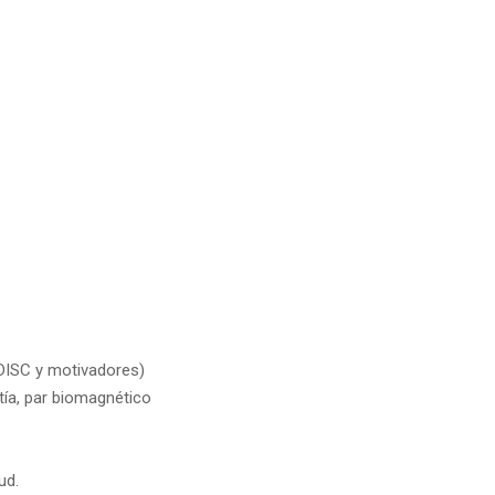
(DISC y motivadores)
tía, par biomagnético
ud.