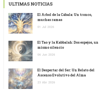
ULTIMAS NOTICIAS
El Árbol de la Cábala: Un tronco,
muchas ramas
01
Jul
2026
El Tao y la Kabbalah: Dos espejos, un
mismo silencio
06
Jun
2026
El Despertar del Ser: Un Relato del
Ascenso Evolutivo del Alma
23
Abr
2026